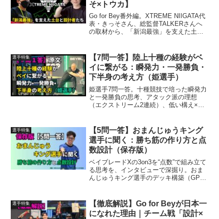
そ×トウカ】
Go for Bey番外編。XTREME NIIGATA代
表・きっそさん、総監督TALKERさんへ
の取材から、「新潟最強」を支えた土台
と勝ち方の設計を深掘り。7人の練習会か
ら始まった環境、3人の役割、優勝の裏側
まで追います。
【7問一答】陸上十種の経験がベ
選手特集
イに繋がる：瞬発力・一発勝負・
下半身の考え方（姫選手）
姫選手7問一答。十種競技で培った瞬発力
と一発勝負の思考、アタック派の理想
（エクストリーム2連続）、低い構え×ワ
インダーの狙い、ドランソード/バスター
をデフォ採用した理由、下半身重視の練
習（四股・スクワット）と現在のデッ
【5問一答】おまんじゅうキング
選手特集
キ・目標まで原文掲載。
選手に聞く：勝ち筋の作り方と点
数設計（保存版）
ベイブレードXの3on3を“点数”で組み立て
る思考を、インタビューで深掘り。おま
んじゅうキング選手のデッキ構築（GP／
WCS）、ブラスト採用判断、現在よく使
うベイと理由、強み・立て直し方まで掲
載。
【徹底解説】Go for Beyが日本一
選手特集
になれた理由｜チーム戦「設計×