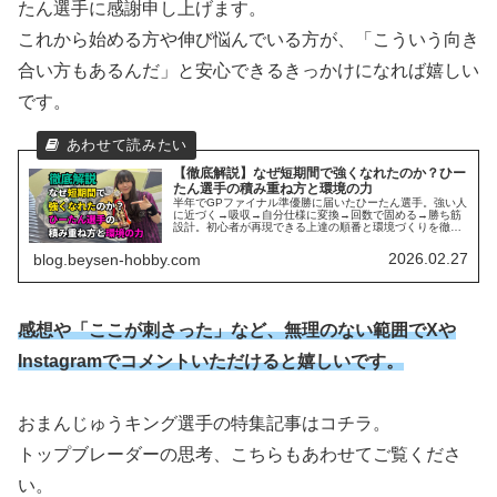
たん選手に感謝申し上げます。
これから始める方や伸び悩んでいる方が、「こういう向き
合い方もあるんだ」と安心できるきっかけになれば嬉しい
です。
【徹底解説】なぜ短期間で強くなれたのか？ひー
たん選手の積み重ね方と環境の力
半年でGPファイナル準優勝に届いたひーたん選手。強い人
に近づく→吸収→自分仕様に変換→回数で固める→勝ち筋
設計。初心者が再現できる上達の順番と環境づくりを徹底
解説。質問が苦手でもフリバで距離を縮め、感謝を言語化
して人が集まるループまで紹介。
2026.02.27
blog.beysen-hobby.com
感想や「ここが刺さった」など、無理のない範囲でXや
Instagramでコメントいただけると嬉しいです。
おまんじゅうキング選手の特集記事はコチラ。
トップブレーダーの思考、こちらもあわせてご覧くださ
い。