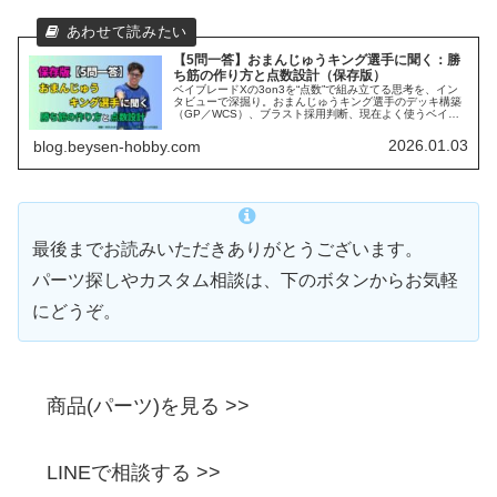
【5問一答】おまんじゅうキング選手に聞く：勝
ち筋の作り方と点数設計（保存版）
ベイブレードXの3on3を“点数”で組み立てる思考を、イン
タビューで深掘り。おまんじゅうキング選手のデッキ構築
（GP／WCS）、ブラスト採用判断、現在よく使うベイと
理由、強み・立て直し方まで掲載。
2026.01.03
blog.beysen-hobby.com
最後までお読みいただきありがとうございます。
パーツ探しやカスタム相談は、下のボタンからお気軽
にどうぞ。
商品(パーツ)を見る >>
LINEで相談する >>