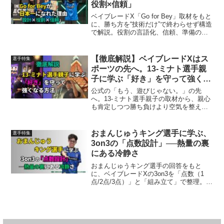
役割×信頼」
ベイブレードX「Go for Bey」取材をもと
に、勝ち方を“技術だけ”で終わらせず構造
で解説。役割の言語化、信頼、準備の
型、デッキ固定とオーダー設計まで初心
者向けに整理。原文Q&Aも案内。
【徹底解説】ベイブレードXはス
選手特集
ポーツの先へ。13-ミナト選手親
子に学ぶ「好き」を守って強くな
る方法
公式の「もう、遊びじゃない。」の先
へ。13-ミナト選手親子の取材から、親心
も肯定しつつ勝ち負けより空気を整え
「好き」を守って強くなる関わり方を解
説。やめたいのSOS、声かけ「よく頑張
った」、仲間・遠征、常設環境、カスタ
おまんじゅうキング選手に学ぶ、
選手特集
ム分担、G1対策まで。
3on3の「点数設計」──熱量の裏
にある冷静さ
おまんじゅうキング選手の回答をもと
に、ベイブレードXの3on3を「点数（1
点/2点/3点）」と「組み立て」で整理。ま
ず2点→4点へ積む考え方、デッキの役割
分担、リスクの置き方を解説。インタビ
ュー記事も掲載。