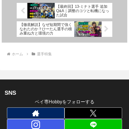
【最終回】13-ミナト選手 追加
Q&A｜調整のコツと転機になっ
た試合
【徹底解説】なぜ短期間で強く
なれたのか？ひーたん選手の積
み重ね方と環境の力
ホーム
選手特集
SNS
ベイ専Hobbyをフォローする