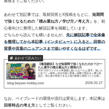
最後までご覧ください。
あわせて別記事では、取材回答とX投稿をもとに、
短期間
で強くなるための「積み重ね方／学び方／考え方」
を、初
心者向けに整理した解説記事を掲載しています。
どちらから読んでも構いませんが、
先に解説記事で全体像
を整理してから本記事（インタビュー）に入ると、回答の
背景や言葉のニュアンスまで追いやすくなるはずです。
【徹底解説】なぜ短期間で強くなれたのか？ひー
たん選手の積み重ね方と環境の力
半年でGPファイナル準優勝に届いたひーたん選手。強い人
に近づく→吸収→自分仕様に変換→回数で固める→勝ち筋
設計。初心者が再現できる上達の順番と環境づくりを徹底
解説。質問が苦手でもフリバで距離を縮め、感謝を言語化
して人が集まるループまで紹介。
2026.02.27
blog.beysen-hobby.com
なお、ベイブレードの環境や流行は変化します。本記事は
回答時点の考え方
としてご覧ください。