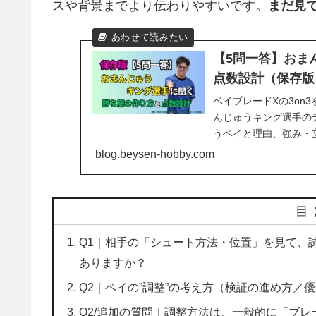
スや背景までより伝わりやすいです。
まだ見
【5問一答】おま
点数設計（保存版
ベイブレードXの3on
んじゅうキング選手の
うベイと理由、強み・
blog.beysen-hobby.com
目
Q1｜相手の「シュート方法・位置」を見て、
ありますか？
Q2｜ベイの”調整”の考え方（検証の進め方／
Q2/追加の質問｜調整方法は、一般的に「ブ