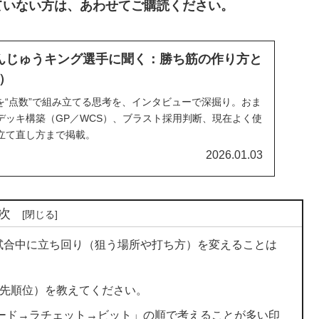
ていない方は、あわせてご購読ください。
んじゅうキング選手に聞く：勝ち筋の作り方と
）
3を“点数”で組み立てる思考を、インタビューで深掘り。おま
デッキ構築（GP／WCS）、ブラスト採用判断、現在よく使
立て直し方まで掲載。
2026.01.03
次
試合中に立ち回り（狙う場所や打ち方）を変えることは
優先順位）を教えてください。
レード→ラチェット→ビット」の順で考えることが多い印