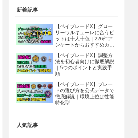
新着記事
【ベイブレードX】グロー
リーワルキューレに合うビ
ットは十人十色｜226件ア
ンケートからおすすめカス
タムを徹底解説
【ベイブレードX】調整方
法を初心者向けに徹底解説
｜5つのポイントと実践手
順
【ベイブレードX】ブレー
ドの選び方を公式データで
徹底解説｜環境上位は性能
特化型
人気記事